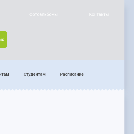
Фотоальбомы
Контакты
их
нтам
Студентам
Расписание